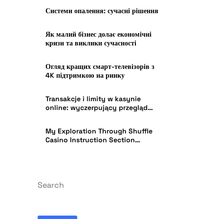
Системи опалення: сучасні рішення
Як малий бізнес долає економічні
кризи та виклики сучасності
Огляд кращих смарт-телевізорів з
4K підтримкою на ринку
Transakcje i limity w kasynie
online: wyczerpujący przegląd
Instant Casino w Polsce
My Exploration Through Shuffle
Casino Instruction Section
Effectiveness in India
Search