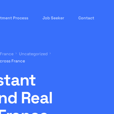
itment Process
Job Seeker
Contact
 France
Uncategorized
across France
nstant
and Real