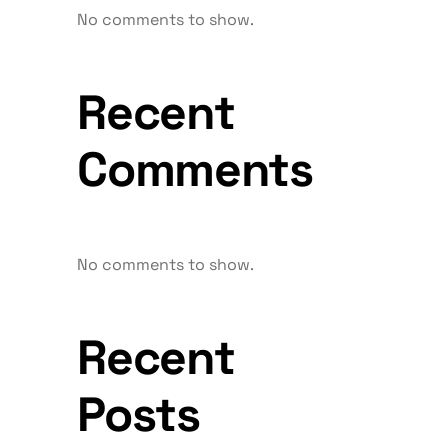
No comments to show.
Recent
Comments
No comments to show.
Recent
Posts