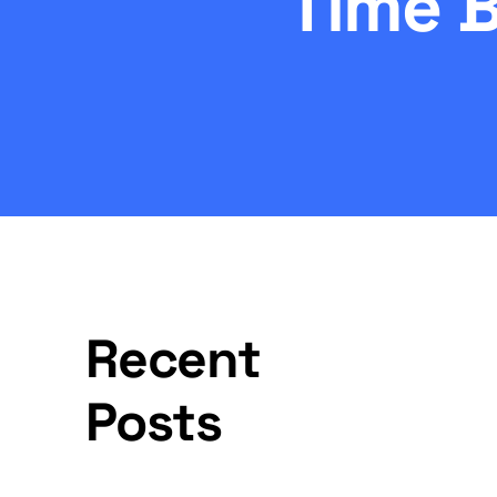
Time 
Recent
Posts