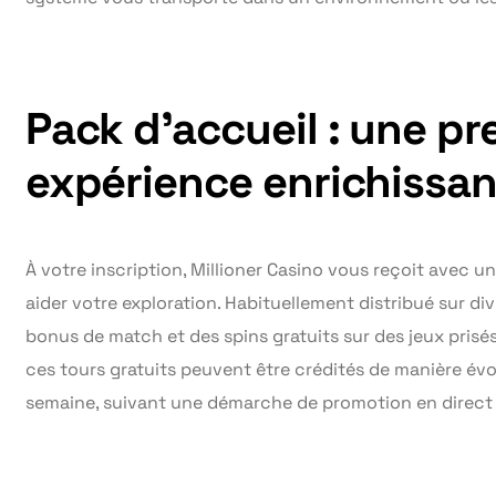
Pack d’accueil : une pr
expérience enrichissan
À votre inscription, Millioner Casino vous reçoit avec 
aider votre exploration. Habituellement distribué sur di
bonus de match et des spins gratuits sur des jeux prisés.
ces tours gratuits peuvent être crédités de manière évo
semaine, suivant une démarche de promotion en direct 