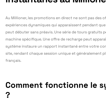
Au Millioner, les promotions en direct ne sont pas des off
expériences dynamiques qui apparaissent pendant que 
peut débuter sans préavis. Une série de tours gratuits 
machine spécifique. Une offre de recharge peut apparaî
système instaure un rapport instantané entre votre c
site, rendant chaque session unique et généralement pl
français.
Comment fonctionne le s
?