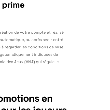
n prime
création de votre compte et réalisé
 automatique, ou après avoir entré
à regarder les conditions de mise
 systématiquement indiquées de
ale des Jeux (ANJ) qui régule le
omotions en