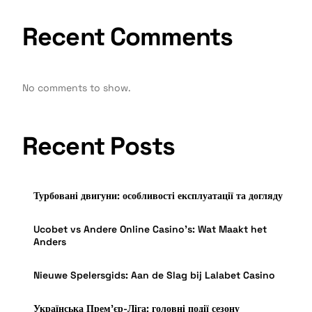
Recent Comments
No comments to show.
Recent Posts
Турбовані двигуни: особливості експлуатації та догляду
Ucobet vs Andere Online Casino’s: Wat Maakt het
Anders
Nieuwe Spelersgids: Aan de Slag bij Lalabet Casino
Українська Прем’єр-Ліга: головні події сезону