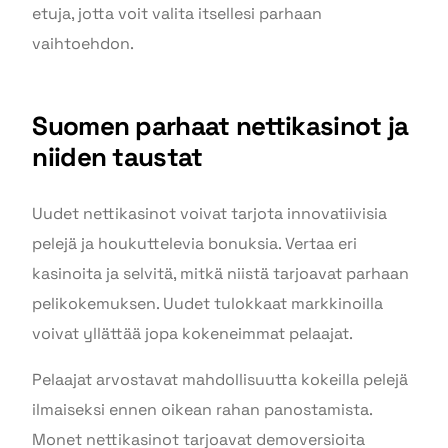
etuja, jotta voit valita itsellesi parhaan
vaihtoehdon.
Suomen parhaat nettikasinot ja
niiden taustat
Uudet nettikasinot voivat tarjota innovatiivisia
pelejä ja houkuttelevia bonuksia. Vertaa eri
kasinoita ja selvitä, mitkä niistä tarjoavat parhaan
pelikokemuksen. Uudet tulokkaat markkinoilla
voivat yllättää jopa kokeneimmat pelaajat.
Pelaajat arvostavat mahdollisuutta kokeilla pelejä
ilmaiseksi ennen oikean rahan panostamista.
Monet nettikasinot tarjoavat demoversioita