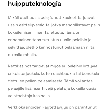
huipputeknologia
Mikäli etsit uusia pelejä, nettikasinot tarjoavat
usein esittelyversioita, jotka mahdollistavat pelin
kokeilemisen ilman talletusta. Tämä on
erinomainen tapa tutustua uusiin peleihin ja
selvittää, oletko kiinnostunut pelaamaan niitä
oikealla rahalla.
Nettikasinot tarjoavat myös eri peleihin liittyviä
erikoistarjouksia, kuten cashbackia tai bonuksia
tiettyjen pelien pelaamisesta. Tämä voi antaa
pelaajille lisäinsentiivejä pelata ja kokeilla uusia
vaihtoehtoja kasinolla.
Verkkokasinoiden käytettävyys on parantunut