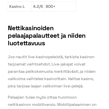
Kasino L
4.2/5
800+
Nettikasinoiden
pelaajapalautteet ja niiden
luotettavuus
Jos nautit live-kasinopeleistä, tarkista kasinon
tarjoamat vaihtoehdot. Live-jakajat voivat
parantaa pelikokemusta merkittävästi, ja niiden
valikoima vaihtelee kasinoittain. Valitse kasino,
joka tarjoaa laajan valikoiman live-pelejä.
Pelaajien tulee myös ottaa huomioon
nettikasinon mobiiliversio. Mobiilipelaaminen on