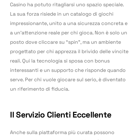
Casino ha potuto ritagliarsi uno spazio speciale.
La sua forza risiede in un catalogo di giochi
impressionante, unito a una sicurezza concreta e
a un’attenzione reale per chi gioca. Non è solo un
posto dove cliccare su “spin”, ma un ambiente
progettato per chi apprezza il brivido delle vincite
reali. Qui la tecnologia si sposa con bonus
interessanti e un supporto che risponde quando
serve. Per chi vuole giocare sul serio, è diventato
un riferimento di fiducia.
Il Servizio Clienti Eccellente
Anche sulla piattaforma più curata possono