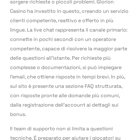
sorgere richieste o piccoli problemi. Glorion
Casino ha investito in questo, creando un servizio
clienti competente, reattivo e offerto in più
lingue. La live chat rappresenta il canale primario:
connette in pochi secondi con un operatore
competente, capace di risolvere la maggior parte
delle questioni all’istante. Per richieste più
complesse o documentazioni, si può impiegare
l’email, che ottiene risposte in tempi brevi. In più,
sul sito è presente una sezione FAQ strutturata,
con risposte pronte alle domande più comuni,
dalla registrazione dell’account ai dettagli sui
bonus.
Il team di supporto non si limita a questioni
tecniche. È preparato per aiutare i giocatori su