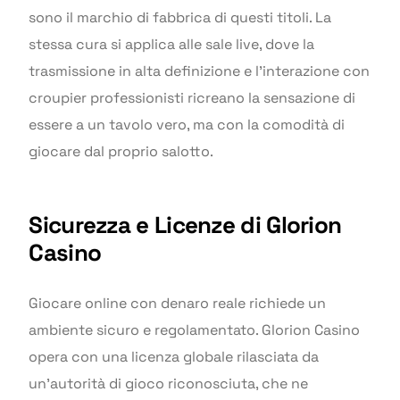
sono il marchio di fabbrica di questi titoli. La
stessa cura si applica alle sale live, dove la
trasmissione in alta definizione e l’interazione con
croupier professionisti ricreano la sensazione di
essere a un tavolo vero, ma con la comodità di
giocare dal proprio salotto.
Sicurezza e Licenze di Glorion
Casino
Giocare online con denaro reale richiede un
ambiente sicuro e regolamentato. Glorion Casino
opera con una licenza globale rilasciata da
un’autorità di gioco riconosciuta, che ne