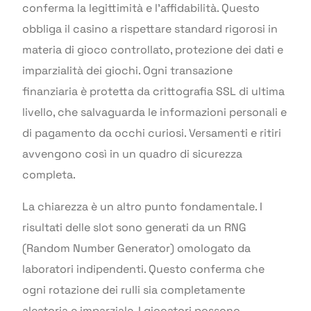
conferma la legittimità e l’affidabilità. Questo
obbliga il casino a rispettare standard rigorosi in
materia di gioco controllato, protezione dei dati e
imparzialità dei giochi. Ogni transazione
finanziaria è protetta da crittografia SSL di ultima
livello, che salvaguarda le informazioni personali e
di pagamento da occhi curiosi. Versamenti e ritiri
avvengono così in un quadro di sicurezza
completa.
La chiarezza è un altro punto fondamentale. I
risultati delle slot sono generati da un RNG
(Random Number Generator) omologato da
laboratori indipendenti. Questo conferma che
ogni rotazione dei rulli sia completamente
aleatoria e imparziale. I giocatori possono