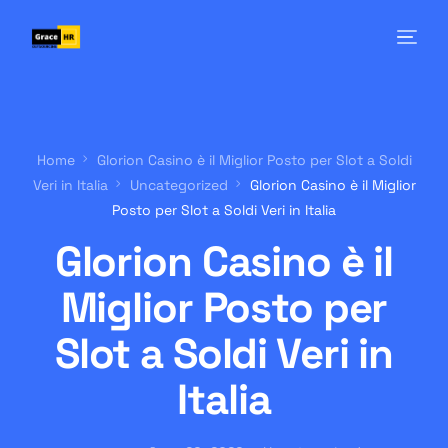
Home
Glorion Casino è il Miglior Posto per Slot a Soldi
Veri in Italia
Uncategorized
Glorion Casino è il Miglior
Posto per Slot a Soldi Veri in Italia
Glorion Casino è il
Miglior Posto per
Slot a Soldi Veri in
Italia