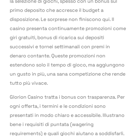
la selezione di giochi, spesso con un bonus sul
primo deposito che accresce il budget a
disposizione. Le sorprese non finiscono qui. Il
casino presenta continuamente promozioni come
giri gratuiti, bonus di ricarica sui depositi
successivi e tornei settimanali con premi in
denaro contante. Queste promozioni non
estendono solo il tempo di gioco, ma aggiungono
un gusto in più, una sana competizione che rende
tutto più vivace.
Glorion Casino tratta i bonus con trasparenza. Per
ogni offerta, i termini e le condizioni sono
presentati in modo chiaro e accessibile. Illustrano
bene i requisiti di puntata (wagering
requirements) e quali giochi aiutano a soddisfarli.