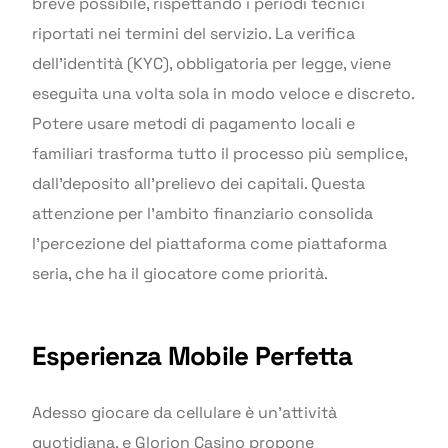
breve possibile, rispettando i periodi tecnici
riportati nei termini del servizio. La verifica
dell’identità (KYC), obbligatoria per legge, viene
eseguita una volta sola in modo veloce e discreto.
Potere usare metodi di pagamento locali e
familiari trasforma tutto il processo più semplice,
dall’deposito all’prelievo dei capitali. Questa
attenzione per l’ambito finanziario consolida
l’percezione del piattaforma come piattaforma
seria, che ha il giocatore come priorità.
Esperienza Mobile Perfetta
Adesso giocare da cellulare è un’attività
quotidiana, e Glorion Casino propone