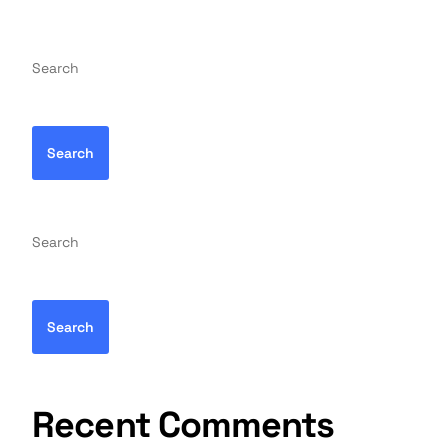
Search
Search
Search
Search
Recent Comments