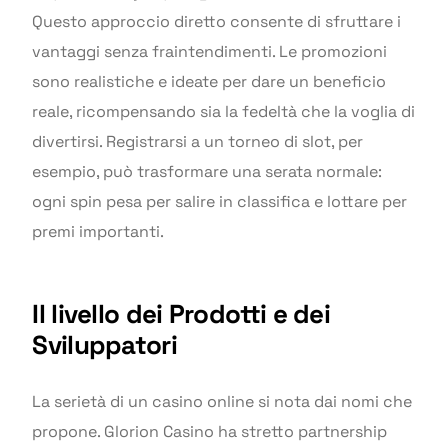
Questo approccio diretto consente di sfruttare i
vantaggi senza fraintendimenti. Le promozioni
sono realistiche e ideate per dare un beneficio
reale, ricompensando sia la fedeltà che la voglia di
divertirsi. Registrarsi a un torneo di slot, per
esempio, può trasformare una serata normale:
ogni spin pesa per salire in classifica e lottare per
premi importanti.
Il livello dei Prodotti e dei
Sviluppatori
La serietà di un casino online si nota dai nomi che
propone. Glorion Casino ha stretto partnership