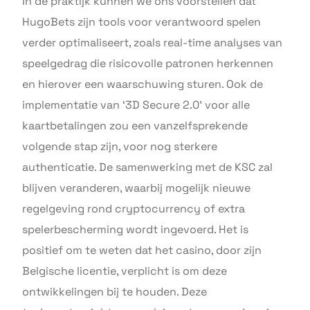
In de praktijk kunnen we ons voorstellen dat
HugoBets zijn tools voor verantwoord spelen
verder optimaliseert, zoals real-time analyses van
speelgedrag die risicovolle patronen herkennen
en hierover een waarschuwing sturen. Ook de
implementatie van ‘3D Secure 2.0’ voor alle
kaartbetalingen zou een vanzelfsprekende
volgende stap zijn, voor nog sterkere
authenticatie. De samenwerking met de KSC zal
blijven veranderen, waarbij mogelijk nieuwe
regelgeving rond cryptocurrency of extra
spelerbescherming wordt ingevoerd. Het is
positief om te weten dat het casino, door zijn
Belgische licentie, verplicht is om deze
ontwikkelingen bij te houden. Deze