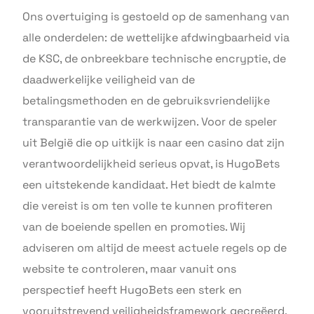
Ons overtuiging is gestoeld op de samenhang van
alle onderdelen: de wettelijke afdwingbaarheid via
de KSC, de onbreekbare technische encryptie, de
daadwerkelijke veiligheid van de
betalingsmethoden en de gebruiksvriendelijke
transparantie van de werkwijzen. Voor de speler
uit België die op uitkijk is naar een casino dat zijn
verantwoordelijkheid serieus opvat, is HugoBets
een uitstekende kandidaat. Het biedt de kalmte
die vereist is om ten volle te kunnen profiteren
van de boeiende spellen en promoties. Wij
adviseren om altijd de meest actuele regels op de
website te controleren, maar vanuit ons
perspectief heeft HugoBets een sterk en
vooruitstrevend veiligheidsframework gecreëerd.