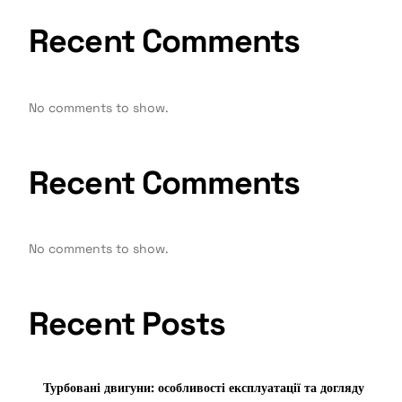
Recent Comments
No comments to show.
Recent Comments
No comments to show.
Recent Posts
Турбовані двигуни: особливості експлуатації та догляду