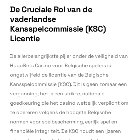
De Cruciale Rol van de
vaderlandse
Kansspelcommissie (KSC)
Licentie
De allerbelangrijkste pijler onder de veiligheid van
HugoBets Casino voor Belgische spelers is
ongetwijfeld de licentie van de Belgische
Kansspelcommissie (KSC). Dit is geen zomaar een
vergunning; het is een strikte, nationale
goedkeuring die het casino wettelijk verplicht om
te opereren volgens de hoogste Belgische
normen voor spelbescherming, eerlijk spel en
financiële integriteit. De KSC houdt een ijzeren