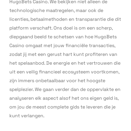
HugoBets Casino. We bekijken niet alleen de
technologische maatregelen, maar ook de
licenties, betaalmethoden en transparantie die dit
platform verschaft. Ons doel is om een scherp,
diepgaand beeld te schetsen van hoe HugoBets
Casino omgaat met jouw financiële transacties,
zodat jij met een gerust hart kunt profiteren van
het spelaanbod. De energie en het vertrouwen die
uit een veilig financieel ecosysteem voortkomen,
zijn immers onbetaalbaar voor het hoogste
spelplezier. We gaan verder dan de oppervlakte en
analyseren elk aspect alsof het ons eigen geld is,
om jou de meest complete gids te leveren die je
kunt verlangen.