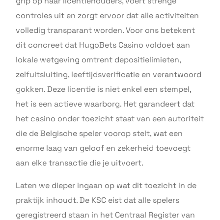
grip op haar licentiehouders, voert strenge
controles uit en zorgt ervoor dat alle activiteiten
volledig transparant worden. Voor ons betekent
dit concreet dat HugoBets Casino voldoet aan
lokale wetgeving omtrent depositielimieten,
zelfuitsluiting, leeftijdsverificatie en verantwoord
gokken. Deze licentie is niet enkel een stempel,
het is een actieve waarborg. Het garandeert dat
het casino onder toezicht staat van een autoriteit
die de Belgische speler voorop stelt, wat een
enorme laag van geloof en zekerheid toevoegt
aan elke transactie die je uitvoert.
Laten we dieper ingaan op wat dit toezicht in de
praktijk inhoudt. De KSC eist dat alle spelers
geregistreerd staan in het Centraal Register van