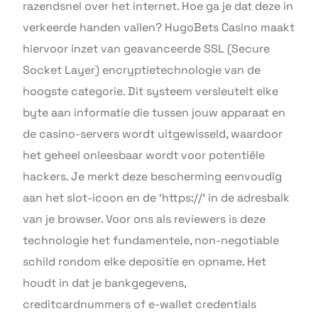
razendsnel over het internet. Hoe ga je dat deze in
verkeerde handen vallen? HugoBets Casino maakt
hiervoor inzet van geavanceerde SSL (Secure
Socket Layer) encryptietechnologie van de
hoogste categorie. Dit systeem versleutelt elke
byte aan informatie die tussen jouw apparaat en
de casino-servers wordt uitgewisseld, waardoor
het geheel onleesbaar wordt voor potentiële
hackers. Je merkt deze bescherming eenvoudig
aan het slot-icoon en de ‘https://’ in de adresbalk
van je browser. Voor ons als reviewers is deze
technologie het fundamentele, non-negotiable
schild rondom elke depositie en opname. Het
houdt in dat je bankgegevens,
creditcardnummers of e-wallet credentials