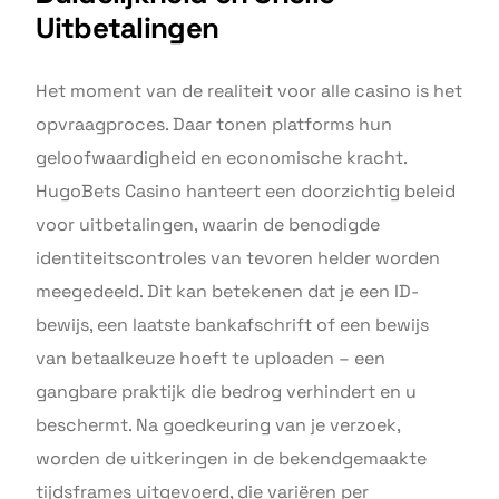
Uitbetalingen
Het moment van de realiteit voor alle casino is het
opvraagproces. Daar tonen platforms hun
geloofwaardigheid en economische kracht.
HugoBets Casino hanteert een doorzichtig beleid
voor uitbetalingen, waarin de benodigde
identiteitscontroles van tevoren helder worden
meegedeeld. Dit kan betekenen dat je een ID-
bewijs, een laatste bankafschrift of een bewijs
van betaalkeuze hoeft te uploaden – een
gangbare praktijk die bedrog verhindert en u
beschermt. Na goedkeuring van je verzoek,
worden de uitkeringen in de bekendgemaakte
tijdsframes uitgevoerd, die variëren per