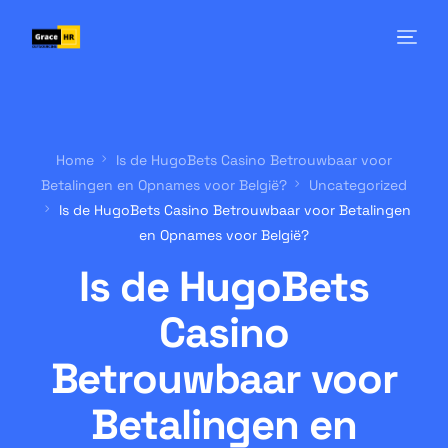
Home
Is de HugoBets Casino Betrouwbaar voor
Betalingen en Opnames voor België?
Uncategorized
Is de HugoBets Casino Betrouwbaar voor Betalingen
en Opnames voor België?
Is de HugoBets
Casino
Betrouwbaar voor
Betalingen en