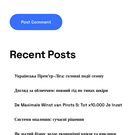
Recent Posts
Українська Прем’єр-Ліга: головні події сезону
Догляд за обличчям: повний гід по типах шкіри
De Maximale Winst van Pirots 5: Tot x10.000 Je Inzet
Системи опалення: сучасні рішення
Як малий бізнес долає економічні кризи та виклики