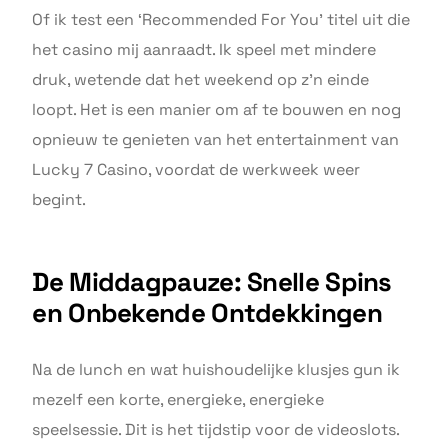
Of ik test een ‘Recommended For You’ titel uit die
het casino mij aanraadt. Ik speel met mindere
druk, wetende dat het weekend op z’n einde
loopt. Het is een manier om af te bouwen en nog
opnieuw te genieten van het entertainment van
Lucky 7 Casino, voordat de werkweek weer
begint.
De Middagpauze: Snelle Spins
en Onbekende Ontdekkingen
Na de lunch en wat huishoudelijke klusjes gun ik
mezelf een korte, energieke, energieke
speelsessie. Dit is het tijdstip voor de videoslots.