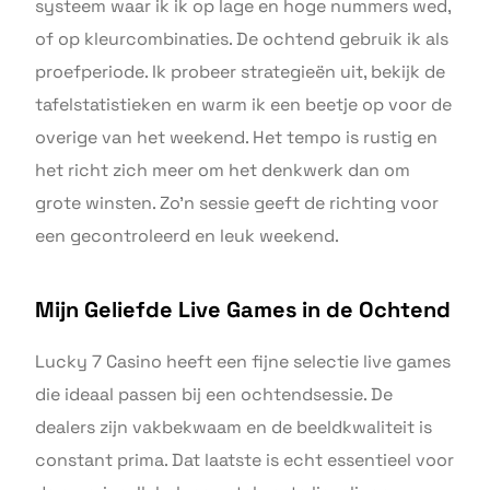
systeem waar ik ik op lage en hoge nummers wed,
of op kleurcombinaties. De ochtend gebruik ik als
proefperiode. Ik probeer strategieën uit, bekijk de
tafelstatistieken en warm ik een beetje op voor de
overige van het weekend. Het tempo is rustig en
het richt zich meer om het denkwerk dan om
grote winsten. Zo’n sessie geeft de richting voor
een gecontroleerd en leuk weekend.
Mijn Geliefde Live Games in de Ochtend
Lucky 7 Casino heeft een fijne selectie live games
die ideaal passen bij een ochtendsessie. De
dealers zijn vakbekwaam en de beeldkwaliteit is
constant prima. Dat laatste is echt essentieel voor