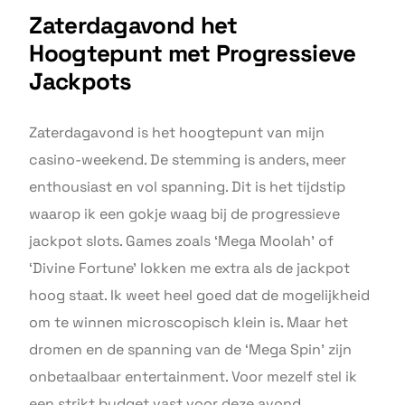
Zaterdagavond het
Hoogtepunt met Progressieve
Jackpots
Zaterdagavond is het hoogtepunt van mijn
casino-weekend. De stemming is anders, meer
enthousiast en vol spanning. Dit is het tijdstip
waarop ik een gokje waag bij de progressieve
jackpot slots. Games zoals ‘Mega Moolah’ of
‘Divine Fortune’ lokken me extra als de jackpot
hoog staat. Ik weet heel goed dat de mogelijkheid
om te winnen microscopisch klein is. Maar het
dromen en de spanning van de ‘Mega Spin’ zijn
onbetaalbaar entertainment. Voor mezelf stel ik
een strikt budget vast voor deze avond,