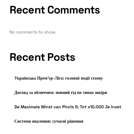
Recent Comments
No comments to show.
Recent Posts
Українська Прем’єр-Ліга: головні події сезону
Догляд за обличчям: повний гід по типах шкіри
De Maximale Winst van Pirots 5: Tot x10.000 Je Inzet
Системи опалення: сучасні рішення