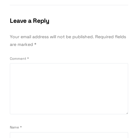
Leave a Reply
Your email address will not be published.
Required fields
are marked
*
Comment
*
Name
*