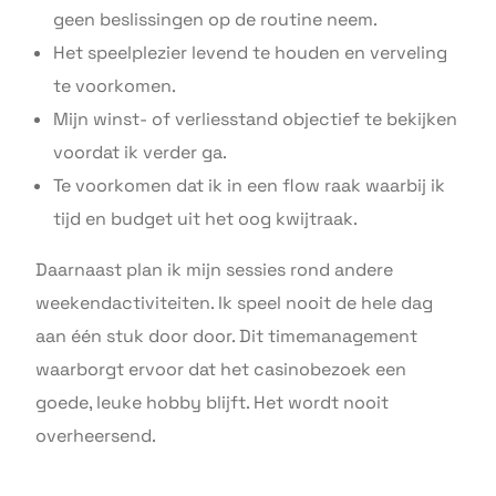
geen beslissingen op de routine neem.
Het speelplezier levend te houden en verveling
te voorkomen.
Mijn winst- of verliesstand objectief te bekijken
voordat ik verder ga.
Te voorkomen dat ik in een flow raak waarbij ik
tijd en budget uit het oog kwijtraak.
Daarnaast plan ik mijn sessies rond andere
weekendactiviteiten. Ik speel nooit de hele dag
aan één stuk door door. Dit timemanagement
waarborgt ervoor dat het casinobezoek een
goede, leuke hobby blijft. Het wordt nooit
overheersend.