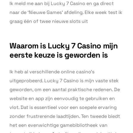
Ik meld me aan bij Lucky 7 Casino en ga direct
naar de ‘Nieuwe Games’ afdeling. Elke week test ik
graag één of twee nieuwe slots uit
Waarom is Lucky 7 Casino mijn
eerste keuze is geworden is
Ik heb al verschillende online casino’s
uitgeprobeerd. Lucky 7 Casino is mijn vaste stek
geworden, om een aantal praktische redenen. De
website en app zijn eenvoudig te gebruiken en
vlot. Dat is essentieel voor een soepele ervaring
zonder frustrerende laadtijden. Ten tweede biedt
het een evenwichtige gamebibliotheek van