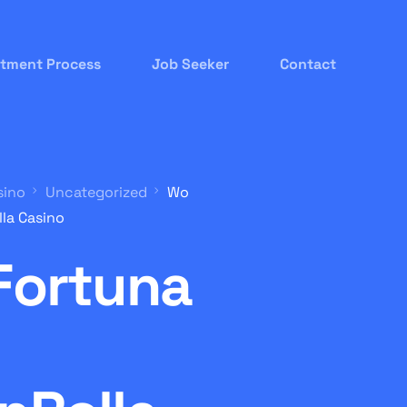
itment Process
Job Seeker
Contact
sino
Uncategorized
Wo
la Casino
Fortuna