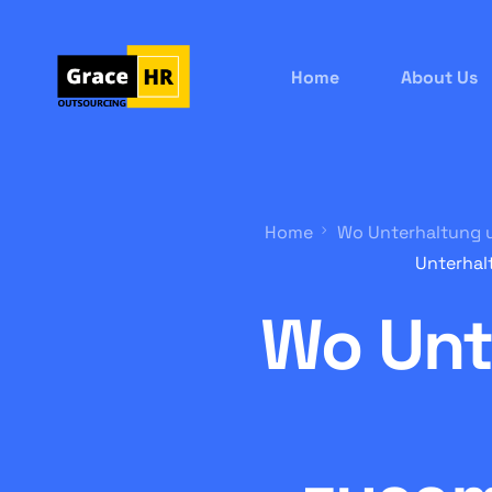
Home
About Us
Home
Wo Unterhaltung u
Unterhal
Wo Unt