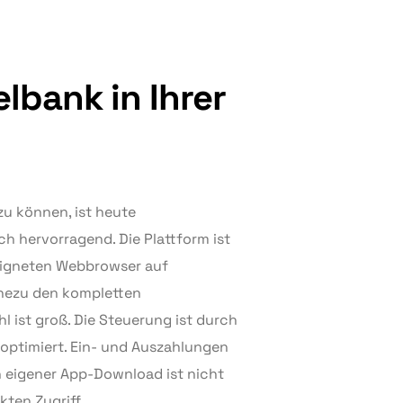
lbank in Ihrer
zu können, ist heute
ch hervorragend. Die Plattform ist
eeigneten Webbrowser auf
ahezu den kompletten
 ist groß. Die Steuerung ist durch
 optimiert. Ein- und Auszahlungen
 eigener App-Download ist nicht
kten Zugriff.