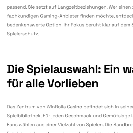
passend. Sie setzt auf Langzeitbeziehungen. Wer einen
fachkundigen Gaming-Anbieter finden möchte, entdeckt
bedenkenswerte Option. Ihr Fokus beruht klar auf dem 
Spielerschutz.
Die Spielauswahl: Ein w
für alle Vorlieben
Das Zentrum von WinRolla Casino befindet sich in seine
Spielbibliothek. Für jeden Geschmack und Gemütslage i
Fans wählen aus einer Vielzahl von Spielen. Die Bandbr