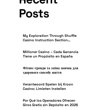
Posts
My Exploration Through Shuffle
Casino Instruction Section
Effectiveness in India
Millioner Casino – Cada Ganancia
Tiene un Propósito en España
Фітнес-тренди та зміна звичок для
здорового способу життя
Verantwoord Spelen bij Kroon
Casino: Limieten Instellen
Por Qué los Operadores Ofrecen
Giros Gratis sin Depósito en 2026