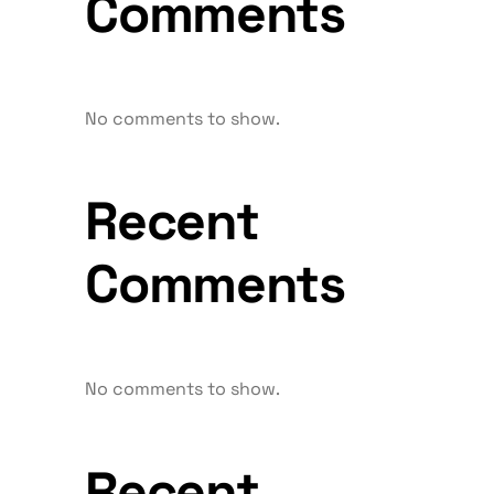
Comments
No comments to show.
Recent
Comments
No comments to show.
Recent