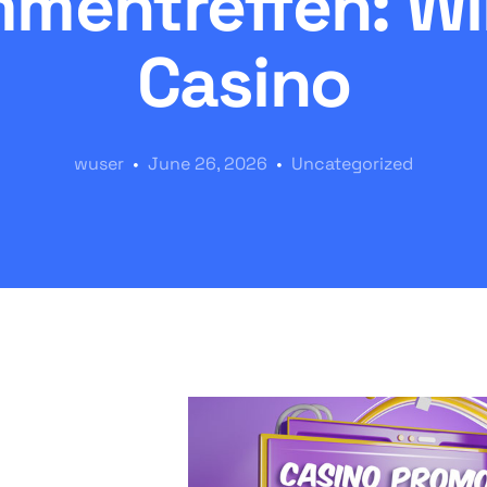
mentreffen: Wi
Casino
wuser
June 26, 2026
Uncategorized