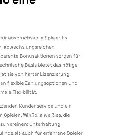
ür anspruchsvolle Spieler. Es
en, abwechslungsreichen
sparente Bonusaktionen sorgen für
echnische Basis bietet das nötige
st sie von harter Lizenzierung,
en flexible Zahlungsoptionen und
ale Flexibilität.
ützenden Kundenservice und ein
pielen. WinRolla weiß es, die
zu vereinen: Unterhaltung,
ulinge als auch für erfahrene Spieler