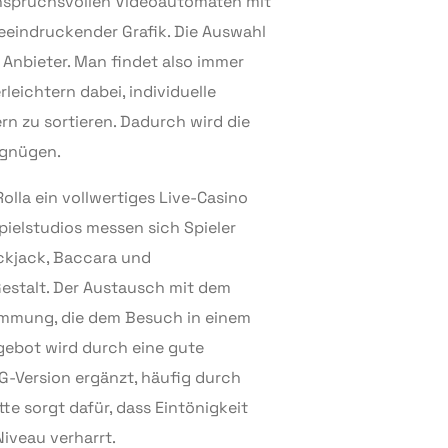
anspruchsvollen Videoautomaten mit
eeindruckender Grafik. Die Auswahl
Anbieter. Man findet also immer
eichtern dabei, individuelle
rn zu sortieren. Dadurch wird die
rgnügen.
olla ein vollwertiges Live-Casino
ielstudios messen sich Spieler
ackjack, Baccara und
Gestalt. Der Austausch mit dem
timmung, die dem Besuch in einem
ngebot wird durch eine gute
G-Version ergänzt, häufig durch
te sorgt dafür, dass Eintönigkeit
veau verharrt.