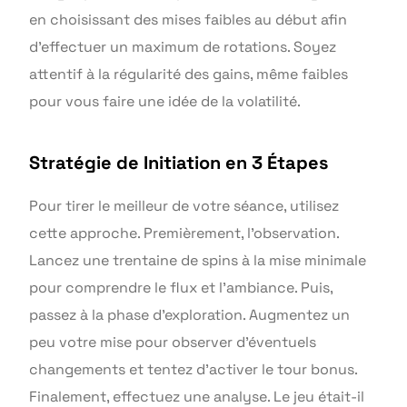
en choisissant des mises faibles au début afin
d’effectuer un maximum de rotations. Soyez
attentif à la régularité des gains, même faibles
pour vous faire une idée de la volatilité.
Stratégie de Initiation en 3 Étapes
Pour tirer le meilleur de votre séance, utilisez
cette approche. Premièrement, l’observation.
Lancez une trentaine de spins à la mise minimale
pour comprendre le flux et l’ambiance. Puis,
passez à la phase d’exploration. Augmentez un
peu votre mise pour observer d’éventuels
changements et tentez d’activer le tour bonus.
Finalement, effectuez une analyse. Le jeu était-il