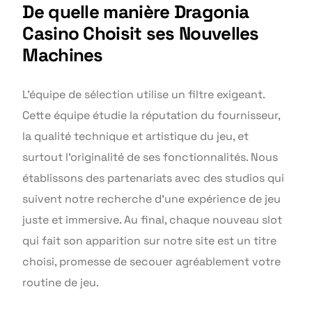
De quelle manière Dragonia
Casino Choisit ses Nouvelles
Machines
L’équipe de sélection utilise un filtre exigeant.
Cette équipe étudie la réputation du fournisseur,
la qualité technique et artistique du jeu, et
surtout l’originalité de ses fonctionnalités. Nous
établissons des partenariats avec des studios qui
suivent notre recherche d’une expérience de jeu
juste et immersive. Au final, chaque nouveau slot
qui fait son apparition sur notre site est un titre
choisi, promesse de secouer agréablement votre
routine de jeu.