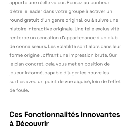
apporte une réelle valeur. Pensez au bonheur
d’être le leader dans votre groupe à activer un
round gratuit d’un genre original, ou à suivre une
histoire interactive originale. Une telle exclusivité
renforce un sensation d’appartenance à un club
de connaisseurs. Les volatilité sont alors dans leur
forme originel, offrant une impression brute. Sur
le plan concret, cela vous met en position de
joueur informé, capable d’juger les nouvelles
sorties avec un point de vue aiguisé, loin de l’effet
de foule.
Ces Fonctionnalités Innovantes
à Découvrir