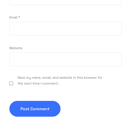
Email
*
Website
Save my name, email, and website in this browser for
the next time I comment.