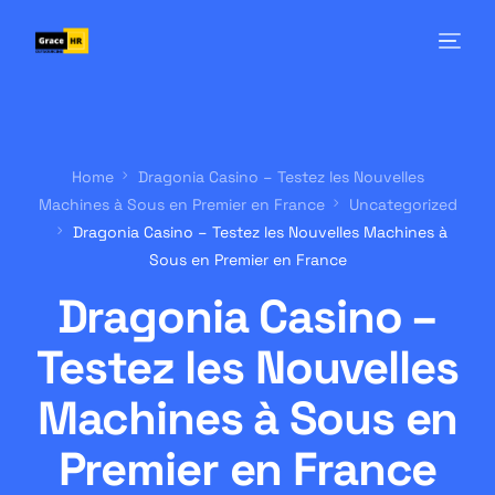
Home
Dragonia Casino – Testez les Nouvelles
Machines à Sous en Premier en France
Uncategorized
Dragonia Casino – Testez les Nouvelles Machines à
Sous en Premier en France
Dragonia Casino –
Testez les Nouvelles
Machines à Sous en
Premier en France