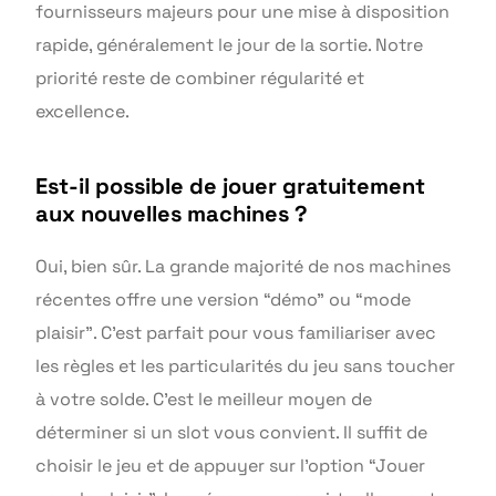
fournisseurs majeurs pour une mise à disposition
rapide, généralement le jour de la sortie. Notre
priorité reste de combiner régularité et
excellence.
Est-il possible de jouer gratuitement
aux nouvelles machines ?
Oui, bien sûr. La grande majorité de nos machines
récentes offre une version “démo” ou “mode
plaisir”. C’est parfait pour vous familiariser avec
les règles et les particularités du jeu sans toucher
à votre solde. C’est le meilleur moyen de
déterminer si un slot vous convient. Il suffit de
choisir le jeu et de appuyer sur l’option “Jouer