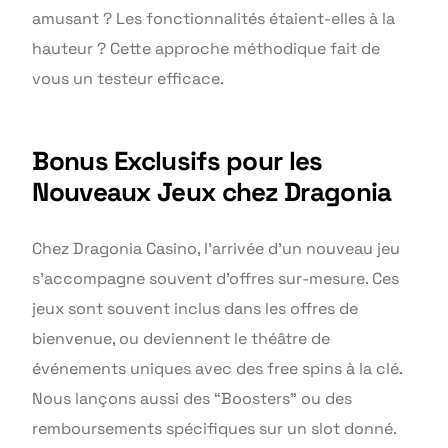
amusant ? Les fonctionnalités étaient-elles à la
hauteur ? Cette approche méthodique fait de
vous un testeur efficace.
Bonus Exclusifs pour les
Nouveaux Jeux chez Dragonia
Chez Dragonia Casino, l’arrivée d’un nouveau jeu
s’accompagne souvent d’offres sur-mesure. Ces
jeux sont souvent inclus dans les offres de
bienvenue, ou deviennent le théâtre de
événements uniques avec des free spins à la clé.
Nous lançons aussi des “Boosters” ou des
remboursements spécifiques sur un slot donné.