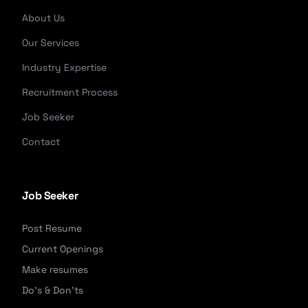
About Us
Our Services
Industry Expertise
Recruitment Process
Job Seeker
Contact
Job Seeker
Post Resume
Current Openings
Make resumes
Do's & Don'ts