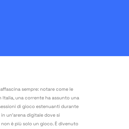
 affascina sempre: notare come le
n Italia, una corrente ha assunto una
 sessioni di gioco estenuanti durante
in un’arena digitale dove si
non è più solo un gioco. È divenuto