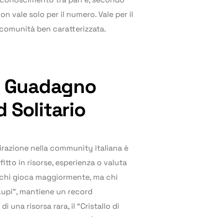
n vale solo per il numero. Vale per il
a comunità ben caratterizzata.
: Guadagno
 Solitario
irazione nella community italiana è
fitto in risorse, esperienza o valuta
 chi gioca maggiormente, ma chi
oLupi”, mantiene un record
una risorsa rara, il “Cristallo di