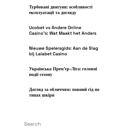
Турбовані двигуни: особливості
експлуатації та догляду
Ucobet vs Andere Online
Casino’s: Wat Maakt het Anders
Nieuwe Spelersgids: Aan de Slag
bij Lalabet Casino
Українська Прем’єр-Ліга: головні
події сезону
Догляд за обличчям: повний гід по
типах шкіри
Search