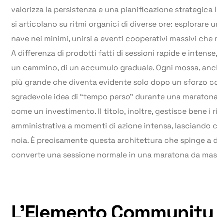
valorizza la persistenza e una pianificazione strategica
si articolano su ritmi organici di diverse ore: esplorare u
nave nei minimi, unirsi a eventi cooperativi massivi ch
A differenza di prodotti fatti di sessioni rapide e inten
un cammino, di un accumulo graduale. Ogni mossa, anc
più grande che diventa evidente solo dopo un sforzo co
sgradevole idea di “tempo perso” durante una maratona. 
come un investimento. Il titolo, inoltre, gestisce bene i ri
amministrativa a momenti di azione intensa, lasciando che 
noia. È precisamente questa architettura che spinge a d
converte una sessione normale in una maratona da mas
L’Elemento Community 