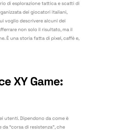
brio di esplorazione tattica e scatti di
anizzata dei giocatori italiani,
ui voglio descrivere alcuni dei
ferrare non solo il risultato, ma il
 È una storia fatta di pixel, caffè e,
ace XY Game:
ei utenti. Dipendono da come è
 da “corsa di resistenza”, che