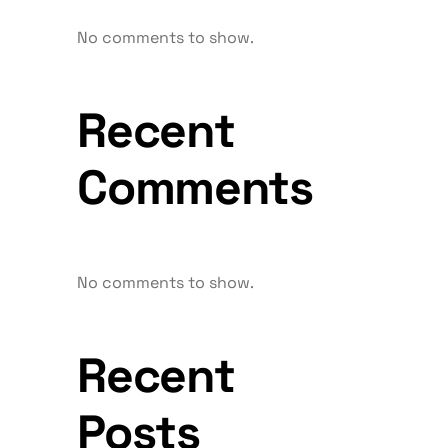
No comments to show.
Recent
Comments
No comments to show.
Recent
Posts