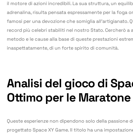
il motore di azioni incredibili. La sua struttura, un equili
adrenalina, risulta pensata espressamente per la foga org
famosi per una devozione che somiglia all’artigianato. Q
record più celebri stabiliti nel nostro Stato. Cercherò a af
metodo e le cause alla base di queste prestazioni estreme.
inaspettatamente, di un forte spirito di comunità.
Analisi del gioco di Sp
Ottimo per le Maratone
Queste esperienze non dipendono solo della passione d
progettato Space XY Game. Il titolo ha una impostazione