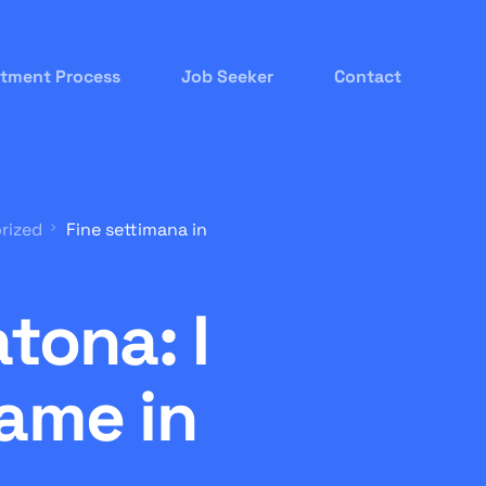
itment Process
Job Seeker
Contact
rized
Fine settimana in
tona: I
ame in