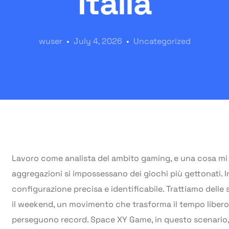
Italia
wuser
July 4, 2026
Uncategorized
Lavoro come analista del ambito gaming, e una cosa mi
aggregazioni si impossessano dei giochi più gettonati. I
configurazione precisa e identificabile. Trattiamo delle
il weekend, un movimento che trasforma il tempo libero 
perseguono record. Space XY Game, in questo scenario, 