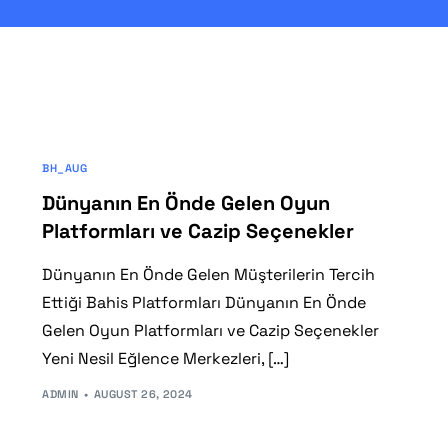
BH_AUG
Dünyanın En Önde Gelen Oyun
Platformları ve Cazip Seçenekler
Dünyanın En Önde Gelen Müşterilerin Tercih
Ettiği Bahis Platformları Dünyanın En Önde
Gelen Oyun Platformları ve Cazip Seçenekler
Yeni Nesil Eğlence Merkezleri, […]
ADMIN
AUGUST 26, 2024