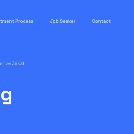
itment Process
Job Seeker
Contact
er ve Zekat
ug