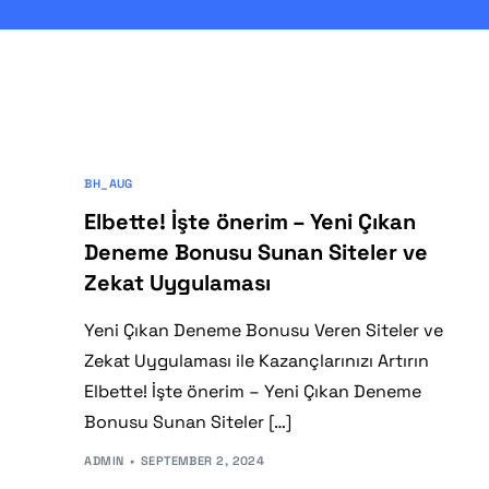
BH_AUG
Elbette! İşte önerim – Yeni Çıkan
Deneme Bonusu Sunan Siteler ve
Zekat Uygulaması
Yeni Çıkan Deneme Bonusu Veren Siteler ve
Zekat Uygulaması ile Kazançlarınızı Artırın
Elbette! İşte önerim – Yeni Çıkan Deneme
Bonusu Sunan Siteler […]
ADMIN
SEPTEMBER 2, 2024