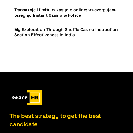
Transakcje i limity w kasynie online: wyczerpujący
przegląd Instant Casino w Polsce
My Exploration Through Shuffle Casino Instruction
Section Effectiveness in India
The best strategy to get the best
candidate