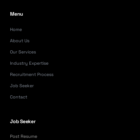
Menu
Home
About Us
Our Services
Industry Expertise
Recruitment Process
Job Seeker
Contact
Job Seeker
Post Resume