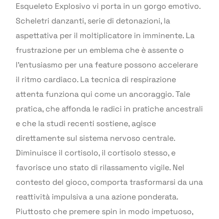
Esqueleto Explosivo vi porta in un gorgo emotivo.
Scheletri danzanti, serie di detonazioni, la
aspettativa per il moltiplicatore in imminente. La
frustrazione per un emblema che è assente o
l’entusiasmo per una feature possono accelerare
il ritmo cardiaco. La tecnica di respirazione
attenta funziona qui come un ancoraggio. Tale
pratica, che affonda le radici in pratiche ancestrali
e che la studi recenti sostiene, agisce
direttamente sul sistema nervoso centrale.
Diminuisce il cortisolo, il cortisolo stesso, e
favorisce uno stato di rilassamento vigile. Nel
contesto del gioco, comporta trasformarsi da una
reattività impulsiva a una azione ponderata.
Piuttosto che premere spin in modo impetuoso,