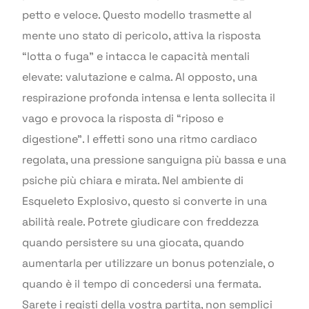
petto e veloce. Questo modello trasmette al
mente uno stato di pericolo, attiva la risposta
“lotta o fuga” e intacca le capacità mentali
elevate: valutazione e calma. Al opposto, una
respirazione profonda intensa e lenta sollecita il
vago e provoca la risposta di “riposo e
digestione”. I effetti sono una ritmo cardiaco
regolata, una pressione sanguigna più bassa e una
psiche più chiara e mirata. Nel ambiente di
Esqueleto Explosivo, questo si converte in una
abilità reale. Potrete giudicare con freddezza
quando persistere su una giocata, quando
aumentarla per utilizzare un bonus potenziale, o
quando è il tempo di concedersi una fermata.
Sarete i registi della vostra partita, non semplici