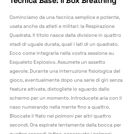
Tecnica Base: Il Box Breathing
Cominciamo da una tecnica semplice e potente,
usata anche da atleti e militari: la Respirazione
Quadrata. Il titolo nasce dalla divisione in quattro
stadi di uguale durata, quali i lati di un quadrato.
Ecco come integrarla nella vostra sessione su
Esqueleto Explosivo. Assumete un assetto
agevole. Durante una interruzione fisiologica del
gioco, eventualmente dopo una serie di giri senza
feature attivate, distogliete lo sguardo dallo
schermo per un momento. Introducete aria con il
naso numerando nella mente fino a quattro.
Bloccate il fiato nei polmoni per altri quattro
secondi. Ora espirate lentamente dalla bocca per
quattro secondi. Infine, conservate i polmoni