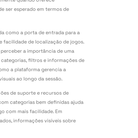
ode ser esperado em termos de
a como a porta de entrada para a
 facilidade de localização de jogos.
l perceber a importância de uma
ategorias, filtros e informações de
como a plataforma gerencia a
visuais ao longo da sessão.
ções de suporte e recursos de
com categorias bem definidas ajuda
ogo com mais facilidade. Em
ados, informações visíveis sobre