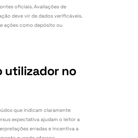
ntes oficiais. Avaliações de
ção deve vir de dados verificáveis.
 de ações como depósito ou
 utilizador no
teúdos que indicam claramente
sus expectativa ajudam o leitor a
terpretações erradas e incentiva a
ivamente quando oferece