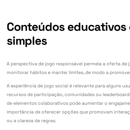
Conteúdos educativos e
simples
A perspectiva de jogo responsável permeia a oferta de
monitorar hábitos e manter limites, de modo a promove
A experiência de jogo social é relevante para alguns u
recursos de participação, comunidades ou leaderboard
de elementos colaborativos pode aumentar o engajamen
importância de oferecer opções que promovam intera
ou a clareza de regras.