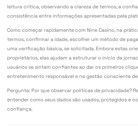
leitura crítica, observando a clareza de termos, a confi
consistência entre informações apresentadas pela plata
Como começar rapidamente com Nine Casino, na prática,
termos, confirmar a idade, escolher um método de pa
uma verificação básica, se solicitada. Embora estas o
proprietários, elas ajudam a estruturar o início da jorna
usuários se sintam confiantes ao dar os primeiros cliq
entretenimento responsável e na gestão consciente de
Pergunta: Por que observar políticas de privacidade? Re
entender como seus dados são usados, protegidos e c
confiança.