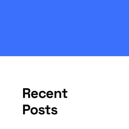
Recent
Posts