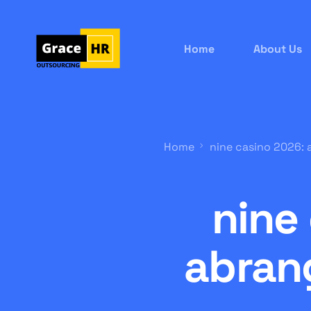
Home
About Us
Home
nine casino 2026: 
nine
abran