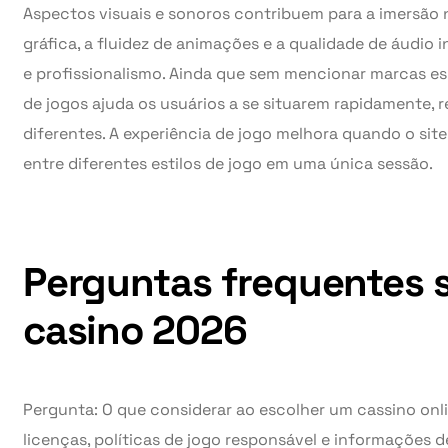
Aspectos visuais e sonoros contribuem para a imersão n
gráfica, a fluidez de animações e a qualidade de áudio
e profissionalismo. Ainda que sem mencionar marcas esp
de jogos ajuda os usuários a se situarem rapidamente, 
diferentes. A experiência de jogo melhora quando o sit
entre diferentes estilos de jogo em uma única sessão.
Perguntas frequentes 
casino 2026
Pergunta: O que considerar ao escolher um cassino onli
licenças, políticas de jogo responsável e informações d