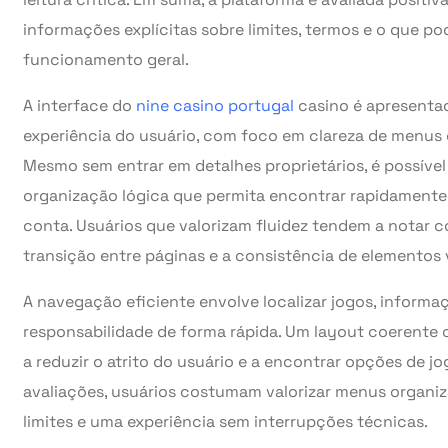
informações explícitas sobre limites, termos e o que p
funcionamento geral.
A interface do
nine casino portugal
casino é apresentad
experiência do usuário, com foco em clareza de menus e
Mesmo sem entrar em detalhes proprietários, é possíve
organização lógica que permita encontrar rapidamente c
conta. Usuários que valorizam fluidez tendem a notar 
transição entre páginas e a consistência de elementos 
A navegação eficiente envolve localizar jogos, informa
responsabilidade de forma rápida. Um layout coerente 
a reduzir o atrito do usuário e a encontrar opções de j
avaliações, usuários costumam valorizar menus organiz
limites e uma experiência sem interrupções técnicas.